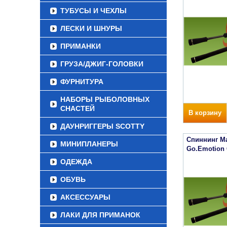
ТУБУСЫ И ЧЕХЛЫ
ЛЕСКИ И ШНУРЫ
ПРИМАНКИ
ГРУЗА/ДЖИГ-ГОЛОВКИ
ФУРНИТУРА
НАБОРЫ РЫБОЛОВНЫХ
СНАСТЕЙ
В корзину
ДАУНРИГГЕРЫ SCOTTY
Спиннинг Ma
МИНИПЛАНЕРЫ
Go.Emotion 
ОДЕЖДА
ОБУВЬ
АКСЕССУАРЫ
ЛАКИ ДЛЯ ПРИМАНОК