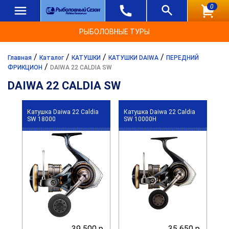
0
РЫБОЛОВНЫЕ ТУРЫ
/
/
/
/
Главная
Каталог
КАТУШКИ
КАТУШКИ DAIWA
ПЕРЕДНИЙ
/
ФРИКЦИОН
DAIWA 22 CALDIA SW
DAIWA 22 CALDIA SW
Катушка Daiwa 22 Caldia
Катушка Daiwa 22 Caldia
SW 18000
SW 10000H
39 500 р.
35 650 р.