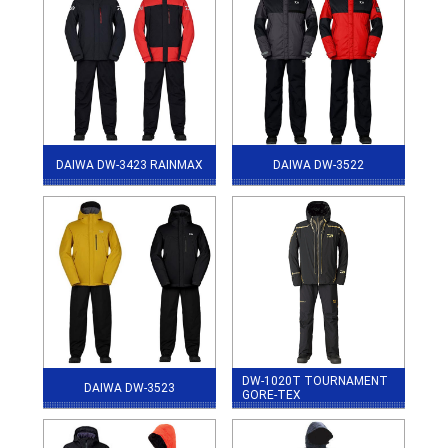
DAIWA DW-3423 RAINMAX
DAIWA DW-3522
DW-1020T TOURNAMENT
DAIWA DW-3523
GORE-TEX