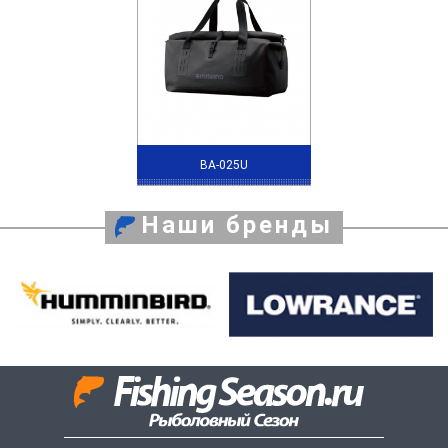
BA-025U
Наши бренды