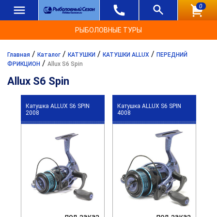
0
РЫБОЛОВНЫЕ ТУРЫ
/
/
/
/
Главная
Каталог
КАТУШКИ
КАТУШКИ ALLUX
ПЕРЕДНИЙ
/
ФРИКЦИОН
Allux S6 Spin
Allux S6 Spin
Катушка ALLUX S6 SPIN
Катушка ALLUX S6 SPIN
2008
4008
под заказ
под заказ