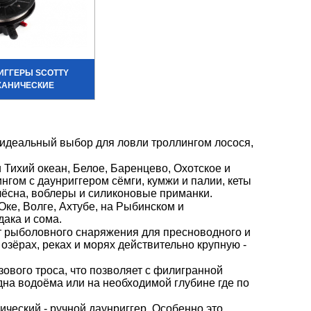
ИГГЕРЫ SCOTTY
ХАНИЧЕСКИЕ
- идеальный выбор для ловли троллингом лосося,
 Тихий океан, Белое, Баренцево, Охотское и
гом с даунриггером сёмги, кумжи и палии, кеты
лёсна, воблеры и силиконовые приманки.
Оке, Волге, Ахтубе, на Рыбинском и
ака и сома.
т рыболовного снаряжения для пресноводного и
 озёрах, реках и морях действительно крупную -
ового троса, что позволяет с филигранной
дна водоёма или на необходимой глубине где по
ческий - ручной даунриггер. Особенно это