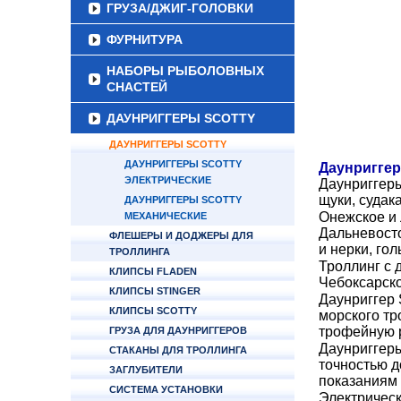
ГРУЗА/ДЖИГ-ГОЛОВКИ
ФУРНИТУРА
НАБОРЫ РЫБОЛОВНЫХ
СНАСТЕЙ
ДАУНРИГГЕРЫ SCOTTY
ДАУНРИГГЕРЫ SCOTTY
ДАУНРИГГЕРЫ SCOTTY
Даунриггер
ЭЛЕКТРИЧЕСКИЕ
Даунриггеры
щуки, судака
ДАУНРИГГЕРЫ SCOTTY
Онежское и 
МЕХАНИЧЕСКИЕ
Дальневосто
ФЛЕШЕРЫ И ДОДЖЕРЫ ДЛЯ
и нерки, го
ТРОЛЛИНГА
Троллинг с 
КЛИПСЫ FLADEN
Чебоксарско
КЛИПСЫ STINGER
Даунриггер 
КЛИПСЫ SCOTTY
морского тр
трофейную 
ГРУЗА ДЛЯ ДАУНРИГГЕРОВ
Даунриггеры
СТАКАНЫ ДЛЯ ТРОЛЛИНГА
точностью д
ЗАГЛУБИТЕЛИ
показаниям 
СИСТЕМА УСТАНОВКИ
Электрическ