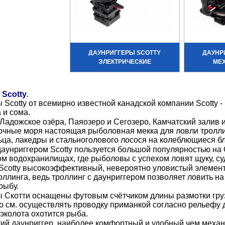
ДАУНРИГГЕРЫ SCOTTY
ДАУНР
ЭЛЕКТРИЧЕСКИЕ
МЕ
 Scotty
.
 Scotty от всемирно известной канадской компании Scotty 
 и сома.
Ладожское озёра, Паяозеро и Сегозеро, Камчатский залив и
чные моря настоящая рыболовная мекка для ловли троллин
льца, лакедры и стальноголового лосося на колеблющиеся б
д
аунриггером Scotty пользуется большой популярностью на 
м водохранилищах, где рыболовы с успехом ловят щуку, суд
Scotty высокоэффективный, невероятно уловистый элемен
оллинга, ведь троллинг с даунриггером позволяет ловить на
рыбу.
 Скотти оснащены футовым счётчиком длины размотки груз
о см. осуществлять проводку приманкой согласно рельефу 
эколота охотится рыба.
ий даунриггер, наиболее комфортный и удобный чем механи