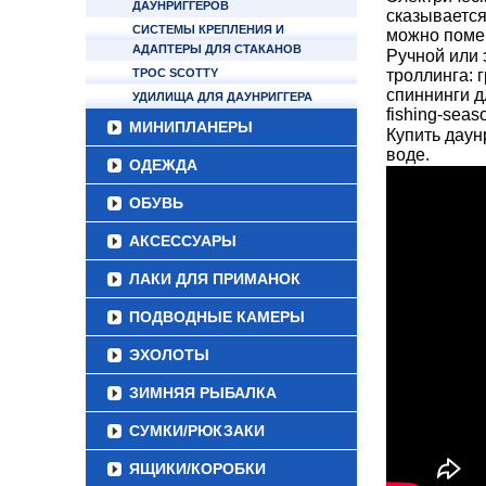
ДАУНРИГГЕРОВ
сказывается
СИСТЕМЫ КРЕПЛЕНИЯ И
можно помен
АДАПТЕРЫ ДЛЯ СТАКАНОВ
Ручной или 
ТРОС SCOTTY
троллинга: 
спиннинги д
УДИЛИЩА ДЛЯ ДАУНРИГГЕРА
fishing-seas
МИНИПЛАНЕРЫ
Купить даун
воде.
ОДЕЖДА
ОБУВЬ
АКСЕССУАРЫ
ЛАКИ ДЛЯ ПРИМАНОК
ПОДВОДНЫЕ КАМЕРЫ
ЭХОЛОТЫ
ЗИМНЯЯ РЫБАЛКА
СУМКИ/РЮКЗАКИ
ЯЩИКИ/КОРОБКИ