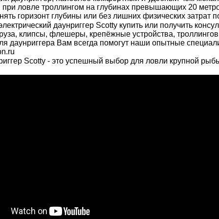
 при ловле троллингом на глубинах превышающих 20 метро
ять горизонт глубины или без лишних физических затрат по
электрический д
аунриггер Scotty
купить или получить консу
груза, клипсы, флешеры, крепёжные устройства, троллингов
ля даунриггера Вам всегда помогут наши опытные специал
on.ru
риггер Scotty - это успешный выбор для ловли крупной ры