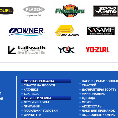
МОРСКАЯ РЫБАЛКА
НАБОРЫ РЫБОЛОВНЫ
СНАСТИ НА ЛОСОСЯ
СНАСТЕЙ
КАТУШКИ
ДАУНРИГГЕРЫ SCOTTY
и
УДИЛИЩА
МИНИПЛАНЕРЫ
ея
ТУБУСЫ И ЧЕХЛЫ
ОДЕЖДА
ЛЕСКИ И ШНУРЫ
ОБУВЬ
ПРИМАНКИ
АКСЕССУАРЫ
а
ГРУЗА/ДЖИГ-ГОЛОВКИ
ЛАКИ ДЛЯ ПРИМАНОК
ФУРНИТУРА
ПОДВОДНЫЕ КАМЕРЫ