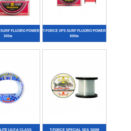
S SURF FLUORO POWER
T-FORCE XPS SURF FLUORO POWER
300м
600м
ITE I.G.F.A CLASS
T-FORCE SPECIAL SEA 300М