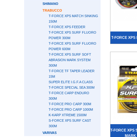
SHIMANO
TRABUCCO
T-FORCE XPS MATCH SINKING
150М
T-FORCE XPS FEEDER
T-FORCE XPS SURF FLUORO
T-FORCE XPS 
POWER 300М
T-FORCE XPS SURF FLUORO
POWER 600М
T-FORCE XPS SURF SOFT
ABRASION MARK SYSTEM
300М
T-FORCE TF TAPER LEADER
15М
SUPER ELITE I.G.F.A CLASS
T-FORCE SPECIAL SEA 300М
T-FORCE CARP ENDURO
300М
T-FORCE PRO CARP 300М
T-FORCE PRO CARP 1000М
K-KARP XTREME 1500М
S-FORCE XPS SURF CAST
300М
T-FORCE XPS 
VARIVAS
MARK 