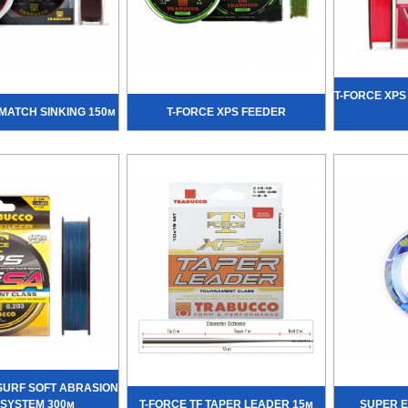
T-FORCE XP
MATCH SINKING 150м
T-FORCE XPS FEEDER
SURF SOFT ABRASION
SYSTEM 300м
T-FORCE TF TAPER LEADER 15м
SUPER EL