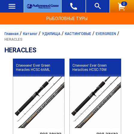
0
РЫБОЛОВНЫЕ ТУРЫ
/
/
/
/
/
Главная
Каталог
УДИЛИЩА
КАСТИНГОВЫЕ
EVERGREEN
HERACLES
HERACLES
Спиннинг Ever Green
Спиннинг Ever Green
Heracles HCSC-66ML
Heraclces HCSC-70M
под заказ
под заказ