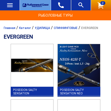
0
РЫБОЛОВНЫЕ ТУРЫ
/
/
/
/
Главная
Каталог
УДИЛИЩА
СПИННИНГОВЫЕ
EVERGREEN
EVERGREEN
POSEIDON SALTY
POSEIDON SALTY
SENSATION
SENSATION NEO