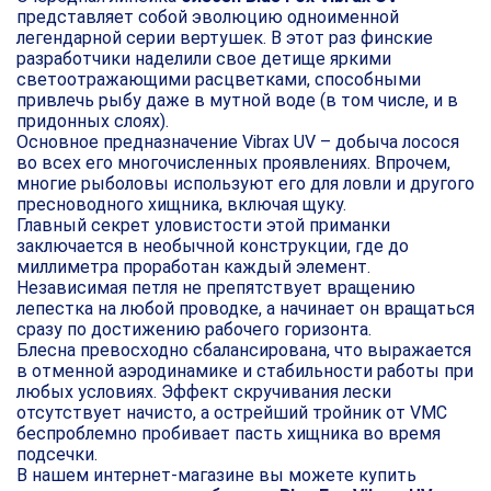
представляет собой эволюцию одноименной
легендарной серии вертушек. В этот раз финские
разработчики наделили свое детище яркими
светоотражающими расцветками, способными
привлечь рыбу даже в мутной воде (в том числе, и в
придонных слоях).
Основное предназначение Vibrax UV – добыча лосося
во всех его многочисленных проявлениях. Впрочем,
многие рыболовы используют его для ловли и другого
пресноводного хищника, включая щуку.
Главный секрет уловистости этой приманки
заключается в необычной конструкции, где до
миллиметра проработан каждый элемент.
Независимая петля не препятствует вращению
лепестка на любой проводке, а начинает он вращаться
сразу по достижению рабочего горизонта.
Блесна превосходно сбалансирована, что выражается
в отменной аэродинамике и стабильности работы при
любых условиях. Эффект скручивания лески
отсутствует начисто, а острейший тройник от VMC
беспроблемно пробивает пасть хищника во время
подсечки.
В нашем интернет-магазине вы можете купить